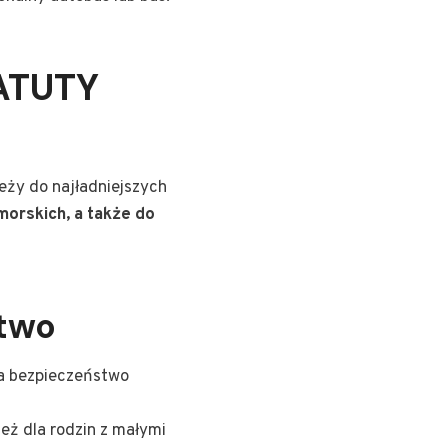
ATUTY
leży do najładniejszych
morskich, a także do
stwo
ia bezpieczeństwo
ież dla rodzin z małymi