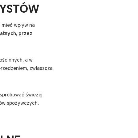
RYSTÓW
ą mieć wpływ na
atnych, przez
ościnnych, a w
przedzeniem, zwłaszcza
 spróbować świeżej
epów spożywczych,