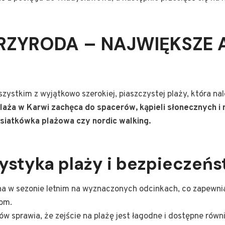
PRZYRODA – NAJWIĘKSZE 
zystkim z wyjątkowo szerokiej, piaszczystej plaży, która na
laża w Karwi zachęca do spacerów, kąpieli słonecznych i 
k siatkówka plażowa czy nordic walking.
ystyka plaży i bezpieczeń
ona w sezonie letnim na wyznaczonych odcinkach, co zapewn
om.
ów sprawia, że zejście na plażę jest łagodne i dostępne równ