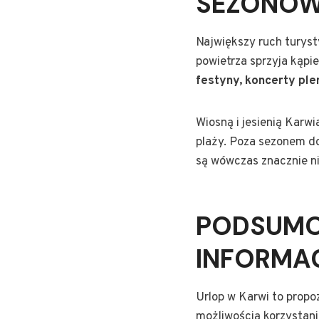
SEZONOW
Największy ruch turyst
powietrza sprzyja kąpi
festyny, koncerty pl
Wiosną i jesienią Karw
plaży. Poza sezonem do
są wówczas znacznie ni
PODSUMO
INFORMAC
Urlop w Karwi to propoz
możliwością korzystania