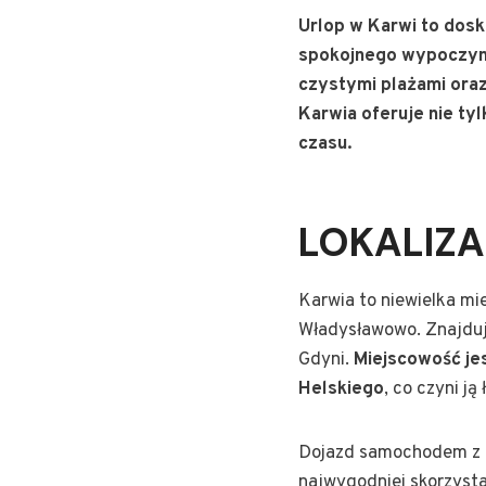
Urlop w Karwi to dosk
spokojnego wypoczynk
czystymi plażami oraz
Karwia oferuje nie ty
czasu.
LOKALIZA
Karwia to niewielka m
Władysławowo. Znajduj
Gdyni.
Miejscowość je
Helskiego
, co czyni j
Dojazd samochodem z G
najwygodniej skorzysta