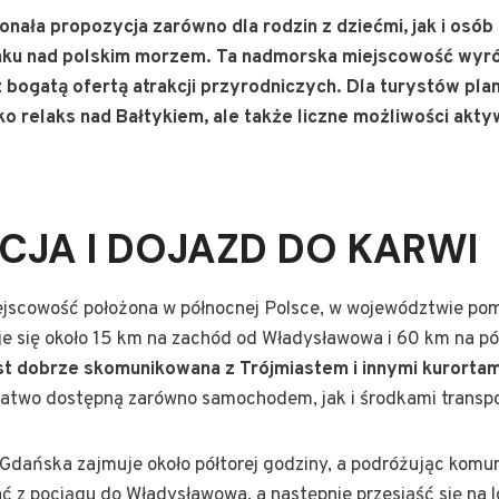
onała propozycja zarówno dla rodzin z dziećmi, jak i osób
u nad polskim morzem. Ta nadmorska miejscowość wyróżn
 bogatą ofertą atrakcji przyrodniczych. Dla turystów pla
lko relaks nad Bałtykiem, ale także liczne możliwości ak
CJA I DOJAZD DO KARWI
iejscowość położona w północnej Polsce, w województwie po
e się około 15 km na zachód od Władysławowa i 60 km na p
st dobrze skomunikowana z Trójmiastem i innymi kurorta
ą łatwo dostępną zarówno samochodem, jak i środkami transp
dańska zajmuje około półtorej godziny, a podróżując komun
ć z pociągu do Władysławowa, a następnie przesiąść się na l