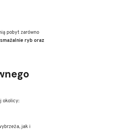
mnią pobyt zarówno
 smażalnie ryb oraz
ywnego
 okolicy:
ybrzeża, jak i