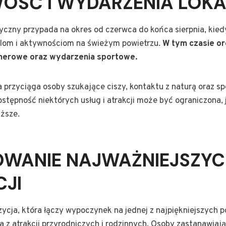
OŚĆ I WYDARZENIA LOKA
yczny przypada na okres od czerwca do końca sierpnia, kie
elom i aktywnościom na świeżym powietrzu.
W tym czasie o
enerowe oraz wydarzenia sportowe.
ia przyciąga osoby szukające ciszy, kontaktu z naturą oraz 
stępność niektórych usług i atrakcji może być ograniczona,
ższe.
WANIE NAJWAŻNIEJSZYC
JI
ycja, która łączy wypoczynek na jednej z najpiękniejszych po
 z atrakcji przyrodniczych i rodzinnych. Osoby zastanawiają