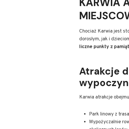
KARWIA A
MIEJSCO
Chociaż Karwia jest st
dorosłym, jak i dziecio
liczne punkty z pamią
Atrakcje d
wypoczyn
Karwia atrakcje obejmuj
Park linowy z tras
Wypożyczalnie row