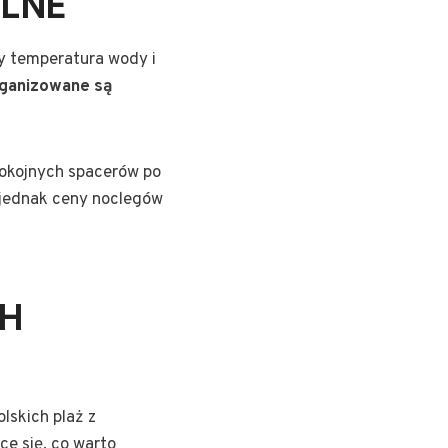
LNE
dy temperatura wody i
rganizowane są
spokojnych spacerów po
 jednak ceny noclegów
H
lskich plaż z
ce się, co warto