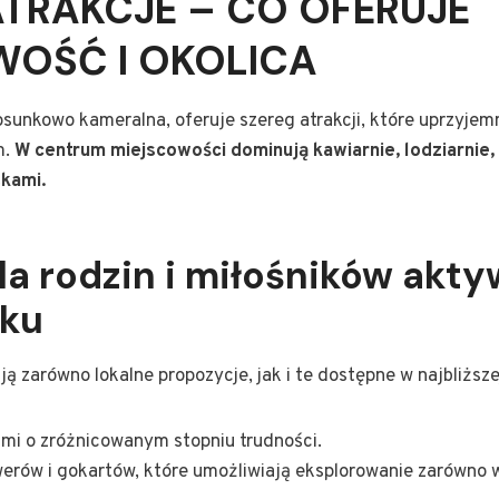
TRAKCJE – CO OFERUJE
WOŚĆ I OKOLICA
osunkowo kameralna, oferuje szereg atrakcji, które uprzyje
m.
W centrum miejscowości dominują kawiarnie, lodziarnie,
tkami.
la rodzin i miłośników akt
ku
ą zarówno lokalne propozycje, jak i te dostępne w najbliższej
ami o zróżnicowanym stopniu trudności.
erów i gokartów, które umożliwiają eksplorowanie zarówno w