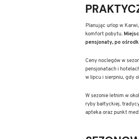
PRAKTYC
Planując urlop w Karwi
komfort pobytu.
Miejs
pensjonaty, po ośrod
Ceny noclegów w sezoni
pensjonatach i hotela
w lipcu i sierpniu, gdy 
W sezonie letnim w oko
ryby bałtyckiej, trady
apteka oraz punkt med