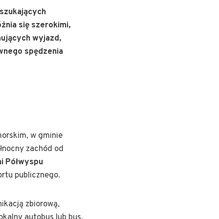
 szukających
ia się szerokimi,
nujących wyjazd,
tywnego spędzenia
morskim, w gminie
ółnocny zachód od
mi Półwyspu
ortu publicznego.
ikacją zbiorową,
okalny autobus lub bus.