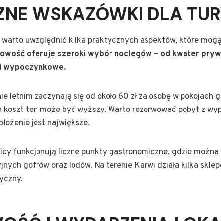
ZNE WSKAZÓWKI DLA TU
, warto uwzględnić kilka praktycznych aspektów, które mog
cowość oferuje szeroki wybór noclegów – od kwater pryw
ki wypoczynkowe.
e letnim zaczynają się od około 60 zł za osobę w pokojach g
ch koszt ten może być wyższy. Warto rezerwować pobyt z wy
obłożenie jest największe.
licy funkcjonują liczne punkty gastronomiczne, gdzie można
cyjnych gofrów oraz lodów. Na terenie Karwi działa kilka skl
yczny.