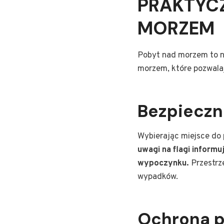
PRAKTYC
MORZEM
Pobyt nad morzem to ni
morzem, które pozwalaj
Bezpieczne
Wybierając miejsce do 
uwagi na flagi inform
wypoczynku.
Przestrz
wypadków.
Ochrona p