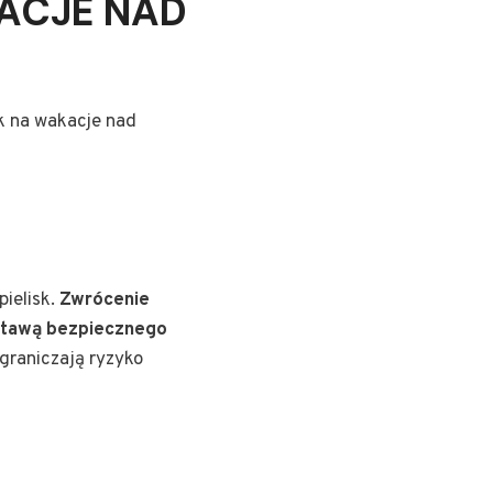
ACJE NAD
k na wakacje nad
pielisk.
Zwrócenie
dstawą bezpiecznego
graniczają ryzyko