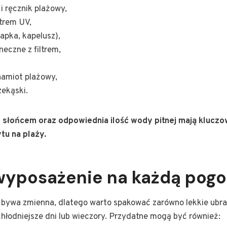
i ręcznik plażowy,
ltrem UV,
apka, kapelusz),
neczne z filtrem,
namiot plażowy,
zekąski.
słońcem oraz odpowiednia ilość wody pitnej mają kluczo
tu na plaży.
 wyposażenie na każdą pog
ywa zmienna, dlatego warto spakować zarówno lekkie ubrani
chłodniejsze dni lub wieczory. Przydatne mogą być również: