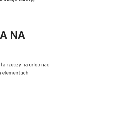
 swoje zalety,
A NA
ta rzeczy na urlop nad
h elementach