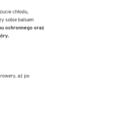
zucie chłodu,
zy sobie balsam
mu ochronnego oraz
óry.
rowery, aż po