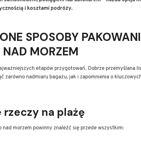
 samochodem, pociągiem lub autokarem – każda opcja ma
tycznością i kosztami podróży.
ONE SPOSOBY PAKOWANI
 NAD MORZEM
ajważniejszych etapów przygotowań. Dobrze przemyślana lis
ć zarówno nadmiaru bagażu, jak i zapomnienia o kluczowyc
 rzeczy na plażę
lop nad morzem powinny znaleźć się przede wszystkim: