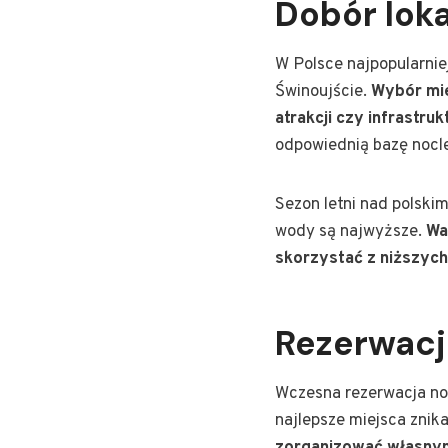
Dobór loka
W Polsce najpopularnie
Świnoujście.
Wybór mie
atrakcji czy infrastru
odpowiednią bazę nocle
Sezon letni nad polski
wody są najwyższe.
Wa
skorzystać z niższych
Rezerwacj
Wczesna rezerwacja noc
najlepsze miejsca znik