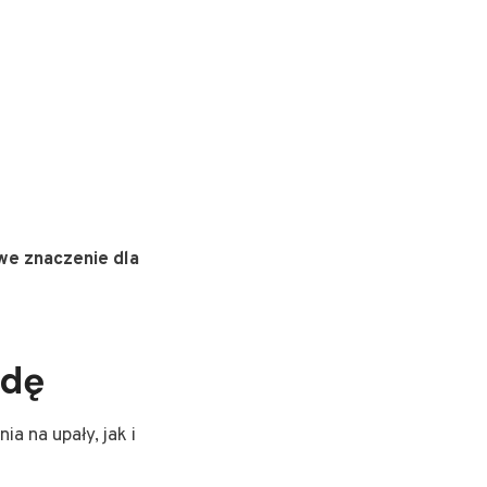
we znaczenie dla
odę
a na upały, jak i