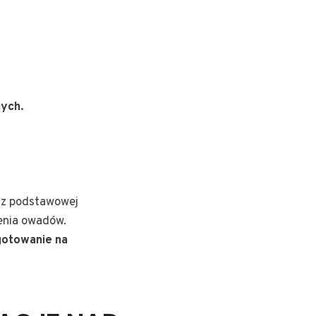
ych.
az podstawowej
zenia owadów.
gotowanie na