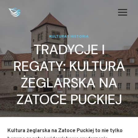
Przejdź
do
treści
KULTURA I HISTORIA
TRADYCJE I
REGATY: KULTURA
ŻEGLARSKA NA
ZATOCE PUCKIEJ
Kultura żeglarska na Zatoce Puckiej to nie tylko