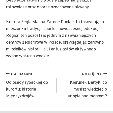
Bezpieczeństwo na wodzie zapewniają służby
ratownicze oraz dobrze oznakowane akweny.
Kultura żeglarska na Zatoce Puckiej to fascynująca
mieszanka tradycji, sportu i nowoczesnej edukacji.
Region ten pozostaje jednym z najważniejszych
centrów żeglarstwa w Polsce, przyciągając zarówno
miłośników historii, jak i entuzjastów aktywnego
wypoczynku na wodzie.
NAWIGACJA
POPRZEDNI
NASTĘPNY
WPISU
Od osady rybackiej do
Kierunek Bałtyk: co
kurortu: historia
musisz wiedzieć o
Międzyzdrojów
urlopie nad morzem?